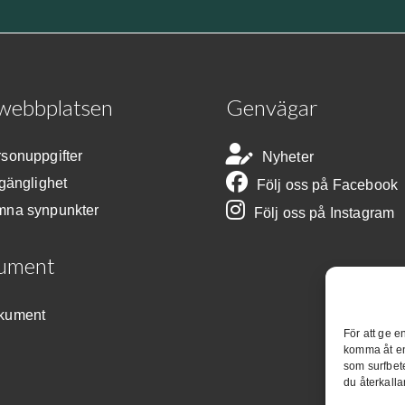
webbplatsen
Genvägar
sonuppgifter
Nyheter
lgänglighet
Följ oss på Facebook
mna synpunkter
Följ oss på Instagram
ument
kument
För att ge e
komma åt en
som surfbet
du återkalla