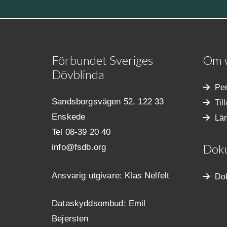
Förbundet Sveriges
Om 
Dövblinda
Per
Sandsborgsvägen 52, 122 33
Til
Enskede
Lä
Tel 08-39 20 40
Dok
info@fsdb.org
Ansvarig utgivare:
Klas Nelfelt
Do
Dataskyddsombud: Emil
Bejersten