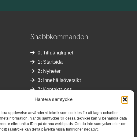
Snabbkommandon
0: Tillgänglighet
1: Startsida
2: Nyheter
3: Innehållsöversikt
7: Kontakta oss
4: Sök
Hantera samtycke
S: Hoppa till innehåll
n bra upplevelse använder vi teknik som cookies för att lagra och/eller
hetsinformation. När du samtycker till dessa tekniker kan vi behandla data
eende eller unika ID:n på denna webbplats. Om du inte samtycker eller om
r ditt samtycke kan detta påverka vissa funktioner negativt.