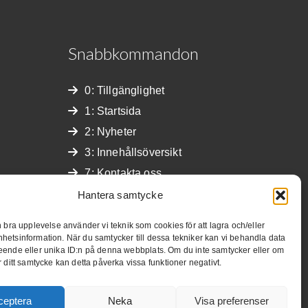
Snabbkommandon
0: Tillgänglighet
1: Startsida
2: Nyheter
3: Innehållsöversikt
7: Kontakta oss
4: Sök
Hantera samtycke
S: Hoppa till innehåll
n bra upplevelse använder vi teknik som cookies för att lagra och/eller
hetsinformation. När du samtycker till dessa tekniker kan vi behandla data
eende eller unika ID:n på denna webbplats. Om du inte samtycker eller om
r ditt samtycke kan detta påverka vissa funktioner negativt.
ceptera
Neka
Visa preferenser