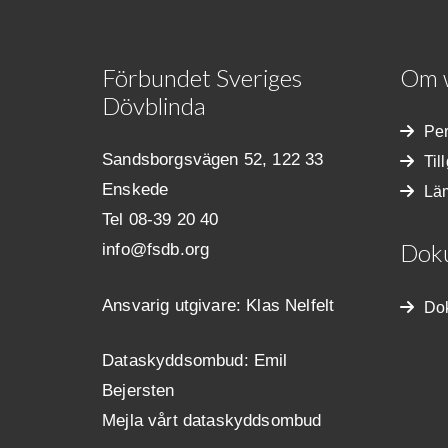
Förbundet Sveriges
Om 
Dövblinda
Per
Sandsborgsvägen 52, 122 33
Til
Enskede
Lä
Tel 08-39 20 40
Dok
info@fsdb.org
Ansvarig utgivare:
Klas Nelfelt
Do
Dataskyddsombud: Emil
Bejersten
Mejla vårt dataskyddsombud