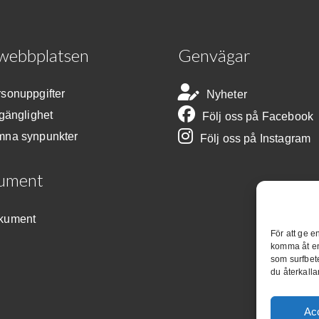
webbplatsen
Genvägar
sonuppgifter
Nyheter
lgänglighet
Följ oss på Facebook
mna synpunkter
Följ oss på Instagram
ument
kument
För att ge e
komma åt en
som surfbet
du återkalla
Ac